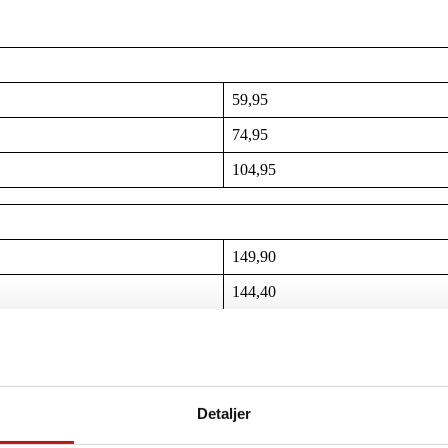
59,95
74,95
104,95
149,90
144,40
gen 3F. De kan hjælpe, hvis du er i tvivl om din løn eller får problem
Detaljer